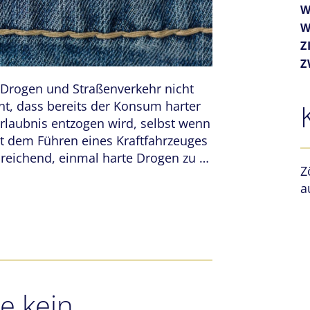
W
W
Z
Z
n Drogen und Straßenverkehr nicht
nnt, dass bereits der Konsum harter
rlaubnis entzogen wird, selbst wenn
 dem Führen eines Kraftfahrzeuges
sreichend, einmal harte Drogen zu …
Z
a
e kein