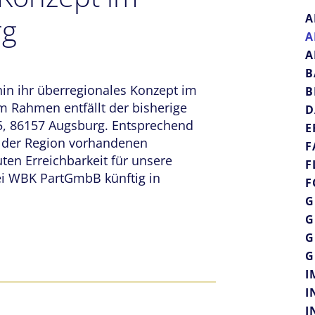
rg
A
A
A
B
in ihr überregionales Konzept im
B
 Rahmen entfällt der bisherige
D
 5, 86157 Augsburg. Entsprechend
E
n der Region vorhandenen
F
uten Erreichbarkeit für unsere
F
ei WBK PartGmbB künftig in
F
G
G
G
G
I
I
I