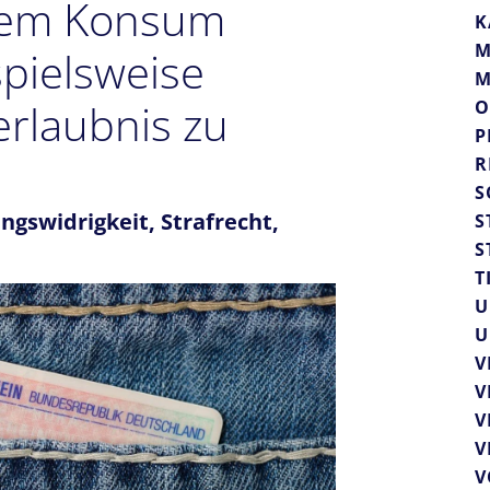
igem Konsum
K
M
spielsweise
M
rerlaubnis zu
O
P
R
S
ngswidrigkeit
,
Strafrecht
,
S
S
T
U
U
V
V
V
V
V