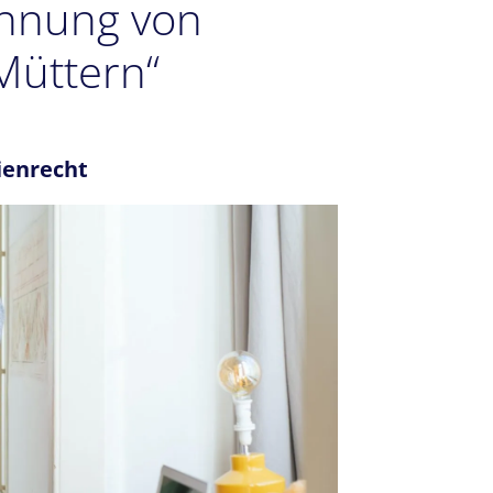
ennung von
Müttern“
ienrecht