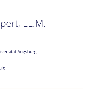
ppert, LL.M.
iversität Augsburg
ule