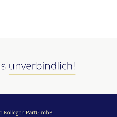
ns
unverbindlich!
nd Kollegen PartG mbB