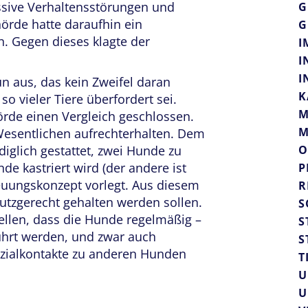
sive Verhaltensstörungen und
G
örde hatte daraufhin ein
G
. Gegen dieses klagte der
I
I
I
n aus, das kein Zweifel daran
K
so vieler Tiere überfordert sei.
M
rde einen Vergleich geschlossen.
M
Wesentlichen aufrechterhalten. Dem
iglich gestattet, zwei Hunde zu
O
de kastriert wird (der andere ist
P
treuungskonzept vorlegt. Aus diesem
R
utzgerecht gehalten werden sollen.
S
ellen, dass die Hunde regelmäßig –
S
ührt werden, und zwar auch
S
ozialkontakte zu anderen Hunden
T
U
U