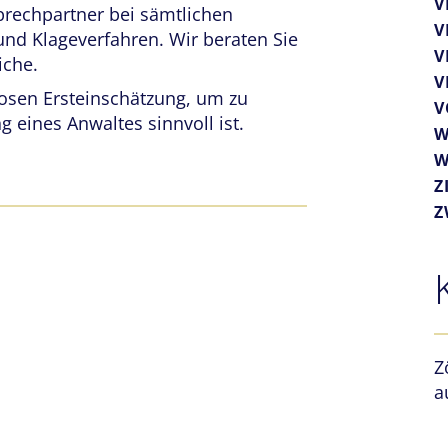
V
prechpartner bei sämtlichen
V
und Klageverfahren. Wir beraten Sie
V
iche.
V
losen Ersteinschätzung, um zu
V
g eines Anwaltes sinnvoll ist.
W
W
Z
Z
Z
a