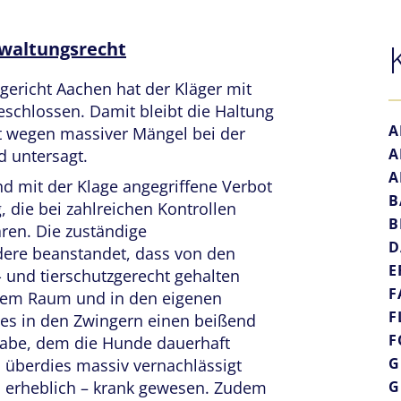
waltungsrecht
ericht Aachen hat der Kläger mit
eschlossen. Damit bleibt die Haltung
A
t wegen massiver Mängel bei der
A
d untersagt.
A
und mit der Klage angegriffene Verbot
B
 die bei zahlreichen Kontrollen
B
ren. Die zuständige
D
dere beanstandet, dass von den
E
- und tierschutzgerecht gehalten
F
einem Raum und in den eigenen
F
es in den Zwingern einen beißend
F
be, dem die Hunde dauerhaft
G
i überdies massiv vernachlässigt
l erheblich – krank gewesen. Zudem
G