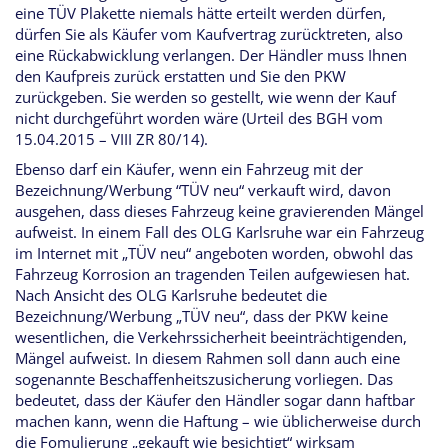
eine TÜV Plakette niemals hätte erteilt werden dürfen,
dürfen Sie als Käufer vom Kaufvertrag zurücktreten, also
eine Rückabwicklung verlangen. Der Händler muss Ihnen
den Kaufpreis zurück erstatten und Sie den PKW
zurückgeben. Sie werden so gestellt, wie wenn der Kauf
nicht durchgeführt worden wäre (Urteil des BGH vom
15.04.2015 – VIII ZR 80/14).
Ebenso darf ein Käufer, wenn ein Fahrzeug mit der
Bezeichnung/Werbung “TÜV neu“ verkauft wird, davon
ausgehen, dass dieses Fahrzeug keine gravierenden Mängel
aufweist. In einem Fall des OLG Karlsruhe war ein Fahrzeug
im Internet mit „TÜV neu“ angeboten worden, obwohl das
Fahrzeug Korrosion an tragenden Teilen aufgewiesen hat.
Nach Ansicht des OLG Karlsruhe bedeutet die
Bezeichnung/Werbung „TÜV neu“, dass der PKW keine
wesentlichen, die Verkehrssicherheit beeinträchtigenden,
Mängel aufweist. In diesem Rahmen soll dann auch eine
sogenannte Beschaffenheitszusicherung vorliegen. Das
bedeutet, dass der Käufer den Händler sogar dann haftbar
machen kann, wenn die Haftung – wie üblicherweise durch
die Fomulierung „gekauft wie besichtigt“ wirksam