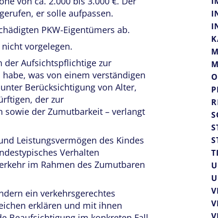
he von ca. 2.000 bis 3.000 €. Der
I
erufen, er solle aufpassen.
I
I
schädigten PKW-Eigentümers ab.
K
 nicht vorgelegen.
M
n der Aufsichtspflichtige zur
M
n habe, was von einem verständigen
O
o unter Berücksichtigung von Alter,
P
rftigen, der zur
R
n sowie der Zumutbarkeit – verlangt
S
S
r und Leistungsvermögen des Kindes
S
ndestypisches Verhalten
T
verkehr im Rahmen des Zumutbaren
U
U
V
Kindern ein verkehrsgerechtes
V
eichen erklären und mit ihnen
V
e Beaufsichtigung im konkreten Fall