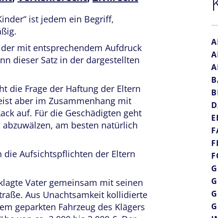
inder“ ist jedem ein Begriff,
ßig.
A
ilder mit entsprechendem Aufdruck
A
n dieser Satz in der dargestellten
A
B
ht die Frage der Haftung der Eltern
B
meist aber im Zusammenhang mit
D
ack auf. Für die Geschädigten geht
E
 abzuwälzen, am besten natürlich
F
F
die Aufsichtspflichten der Eltern
F
G
G
eklagte Vater gemeinsam mit seinen
G
traße. Aus Unachtsamkeit kollidierte
dem geparkten Fahrzeug des Klägers
G