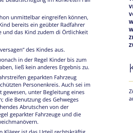
V
V
chon unmittelbar eingreifen können,
W
Kind bereits ein geübter Radfahrer
W
re und das Kind zudem di Örtlichkeit
Z
Z
versagen“ des Kindes aus.
 wonach in der Regel Kinder bis zum
ben, ließ kein anderes Ergebnis zu.
ahrstreifen geparkten Fahrzeug
schützten Personenkreis. Auch sei im
Z
et gewesen, unter Begleitung eines
a
en; die Benutzung des Gehweges
ohendes Abrutschen von der
gel geparkter Fahrzeuge und die
sweichmanövern.
läger ist das Urteil rechtskräftig