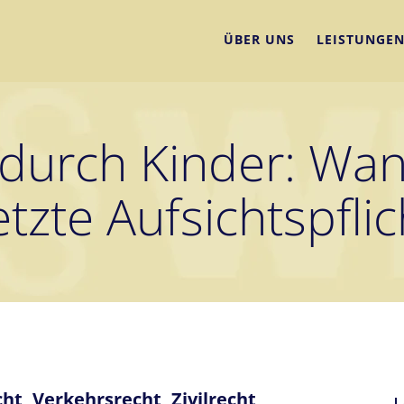
ÜBER UNS
LEISTUNGE
durch Kinder: Wan
etzte Aufsichtspfli
cht
,
Verkehrsrecht
,
Zivilrecht